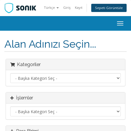
Türkçe
Giriş
Kayıt
Sepeti Görüntüle
Togg
navig
Alan Adınızı Seçin...
Kategoriler
İşlemler