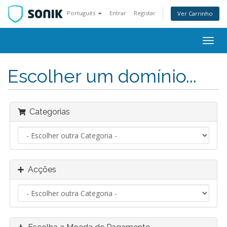
Português
Entrar
Registar
Ver Carrinho
Alter
nave
Escolher um domínio...
Categorias
Acções