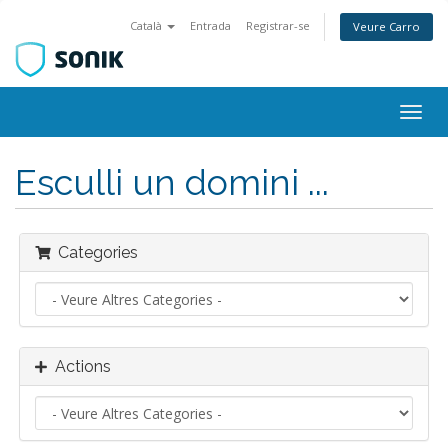
Català
Entrada
Registrar-se
Veure Carro
Togg
navig
Esculli un domini ...
Categories
Actions