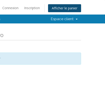
Connexion
Inscription
Afficher le panier
s
Espace client
ro
r