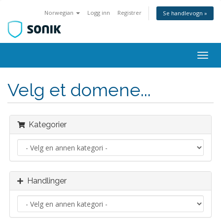
Norwegian
Logg inn
Registrer
Se handlevogn »
Bytt
navig
Velg et domene...
Kategorier
Handlinger