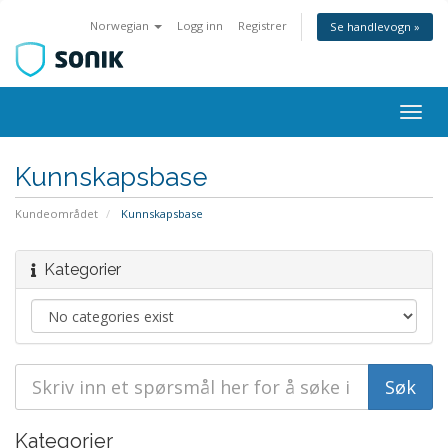
Norwegian
Logg inn
Registrer
Se handlevogn »
Bytt
navig
Kunnskapsbase
Kundeområdet
Kunnskapsbase
Kategorier
Kategorier